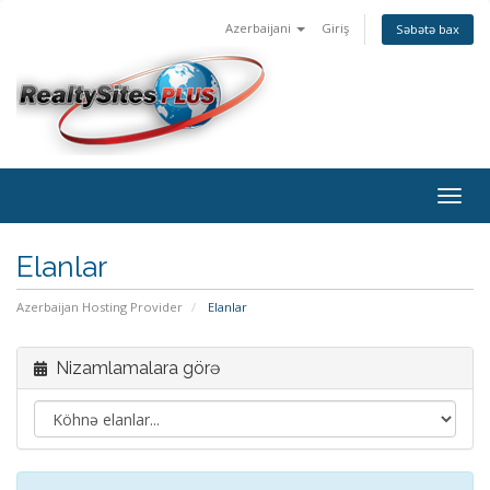
Azerbaijani
Giriş
Səbətə bax
Togg
navig
Elanlar
Azerbaijan Hosting Provider
Elanlar
Nizamlamalara görə