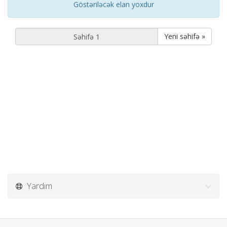
Göstəriləcək elan yoxdur
Yeni səhifə »
Yardım