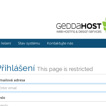
řešení
Stav systému
Kontaktujte nás
Přihlášení
This page is restricted
mailová adresa
slo