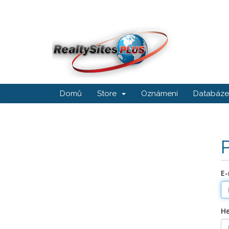
Domů
Store
Oznámení
Databáze 
E-
He